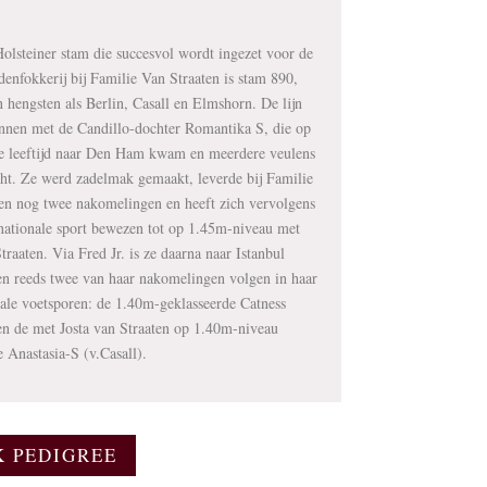
olsteiner stam die succesvol wordt ingezet voor de
denfokkerij bij Familie Van Straaten is stam 890,
 hengsten als Berlin, Casall en Elmshorn. De lijn
nen met de Candillo-dochter Romantika S, die op
e leeftijd naar Den Ham kwam en meerdere veulens
ht. Ze werd zadelmak gemaakt, leverde bij Familie
en nog twee nakomelingen en heeft zich vervolgens
rnationale sport bewezen tot op 1.45m-niveau met
traaten. Via Fred Jr. is ze daarna naar Istanbul
en reeds twee van haar nakomelingen volgen in haar
nale voetsporen: de 1.40m-geklasseerde Catness
en de met Josta van Straaten op 1.
40m
-niveau
e Anastasia-S (v.Casall).
K PEDIGREE