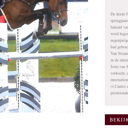
De derde H
springpaar
bekend van
werd begon
negenjarig
had gebrac
Van Straat
in de inte
Josta van S
verkocht, 
internatio
(v.Canto) 
presterend
BEKIJ