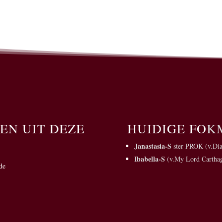
EN UIT DEZE
HUIDIGE FO
K
Janastasia-S
ster PROK (v.
Di
Ibabella-S
(v.My Lord Cartha
de