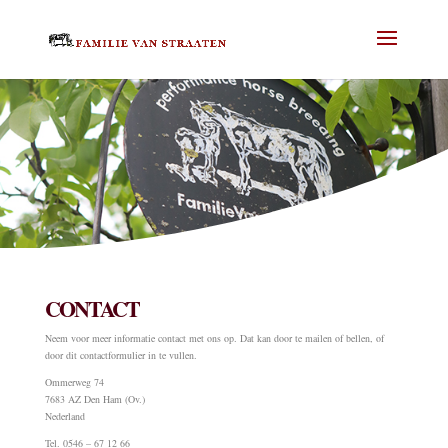
CONTACT
Neem voor meer informatie contact met ons op. Dat kan door te mailen of bellen, of
door dit contactformulier in te vullen.
Ommerweg 74
7683 AZ Den Ham (Ov.)
Nederland
Tel. 0546 – 67 12 66