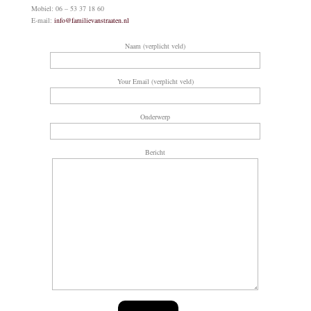
Mobiel: 06 – 53 37 18 60
E-mail:
info@familievanstraaten.nl
Naam (verplicht veld)
Your Email (verplicht veld)
Onderwerp
Bericht