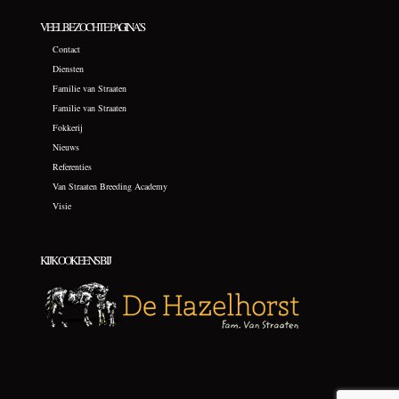
VEELBEZOCHTE PAGINA’S
Contact
Diensten
Familie van Straaten
Familie van Straaten
Fokkerij
Nieuws
Referenties
Van Straaten Breeding Academy
Visie
KIJK OOK EENS BIJ