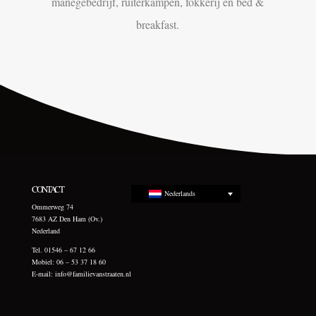
manegebedrijf, ruiterkampen, fokkerij en bed &
breakfast.
CONTACT
Nederlands
Ommerweg 74
7683 AZ Den Ham (Ov.)
Nederland
Tel. 01546 – 67 12 66
Mobiel: 06 – 53 37 18 60
E-mail:
info@familievanstraaten.nl