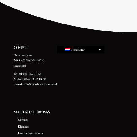
CONTACT
Nederlands
Ommerweg 74
7683 AZ Den Ham (Ov.)
Nederland
Tel. 01546 – 67 12 66
Mobiel: 06 – 53 37 18 60
E-mail:
info@familievanstraaten.nl
VEELBEZOCHTE PAGINA’S
Contact
Diensten
Familie van Straaten