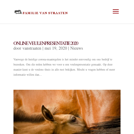
ONLINE VEULENPRESENTATIE 2020
door
vanstraaten
|
mei 19, 2020
|
Nieuws
Vanwege de huidige corona-maatregelen is het minder eenvoudig om ons bedrijf te
bezoeken. Om die reden hebben we voor u een veulenpresentatie gemaakt. Op deze
manier kunt u de veulens thuis in alle rust bekijken. Mocht u vragen hebben of meer
informatie willen dan...