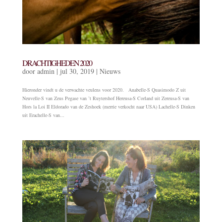
DRACHTIGHEDEN 2020
door
admin
|
jul 30, 2019
|
Nieuws
Hieronder vindt u de verwachte veulens voor 2020. Anabelle-S Quasimodo Z uit
Neuvelle-S van Zeus Pegase van ’t Ruytershof Hereusa-S Corland uit Zereusa-S van
Hors la Loi II Eldorado van de Zeshoek (merrie verkocht naar USA) Lachelle-S Dinken
uit Erachelle-S van...