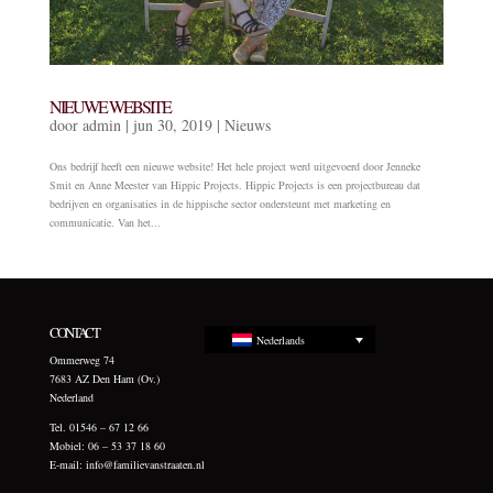
NIEUWE WEBSITE
door
admin
|
jun 30, 2019
|
Nieuws
Ons bedrijf heeft een nieuwe website! Het hele project werd uitgevoerd door Jenneke
Smit en Anne Meester van Hippic Projects. Hippic Projects is een projectbureau dat
bedrijven en organisaties in de hippische sector ondersteunt met marketing en
communicatie. Van het...
CONTACT
Nederlands
Ommerweg 74
7683 AZ Den Ham (Ov.)
Nederland
Tel. 01546 – 67 12 66
Mobiel: 06 – 53 37 18 60
E-mail:
info@familievanstraaten.nl