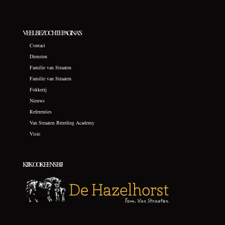
VEELBEZOCHTE PAGINA’S
Contact
Diensten
Familie van Straaten
Familie van Straaten
Fokkerij
Nieuws
Referenties
Van Straaten Breeding Academy
Visie
KIJK OOK EENS BIJ